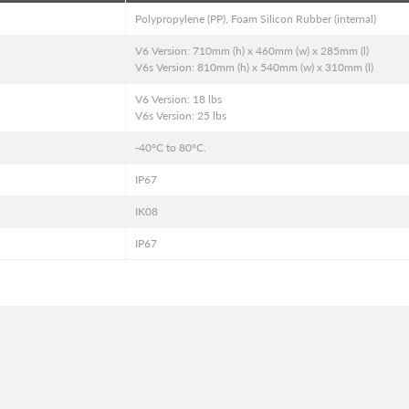
Polypropylene (PP), Foam Silicon Rubber (internal)
V6 Version: 710mm (h) x 460mm (w) x 285mm (l)
V6s Version: 810mm (h) x 540mm (w) x 310mm (l)
V6 Version: 18 lbs
V6s Version: 25 lbs
-40°C to 80°C.
IP67
IK08
IP67