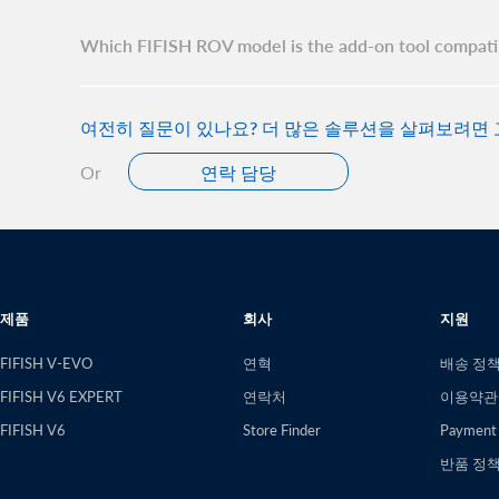
Which FIFISH ROV model is the add-on tool compati
여전히 질문이 있나요? 더 많은 솔루션을 살펴보려면
Or
연락 담당
제품
회사
지원
FIFISH V-EVO
연혁
배송 정
FIFISH V6 EXPERT
연락처
이용약관
FIFISH V6
Store Finder
Payment
반품 정