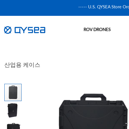
----- U.S. QYSEA Store Or
ROV DRONES
산업용 케이스
프로펠러 프로텍터
FIFISH E-GO
스포츠 카메라 마운트
Skip
to
the
end
of
the
images
gallery